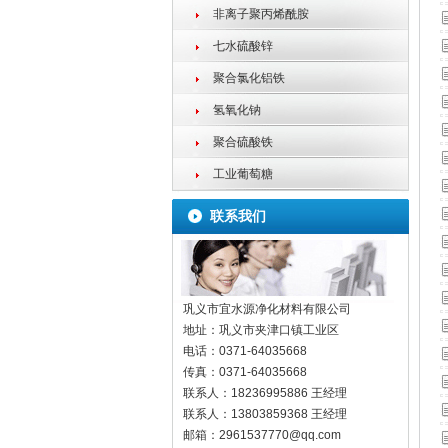
非离子聚丙烯酰胺
七水硫酸锌
聚合氯化铝铁
氢氧化钠
聚合硫酸铁
工业葡萄糖
联系我们
巩义市宜水源净化材料有限公司
地址：
巩义市夹津口镇工业区
电话：
0371-64035668
传真：
0371-64035668
联系人：
18236995886 王经理
联系人：
13803859368 王经理
邮箱：
2961537770@qq.com