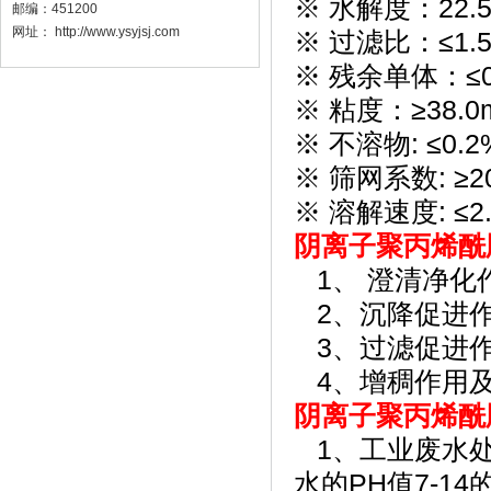
※ 水解度：22.5
邮编：
451200
网址：
http://www.ysyjsj.com
※ 过滤比：≤1.
※ 残余单体：≤0
※ 粘度：≥38.0
※ 不溶物: ≤0.
※ 筛网系数: ≥2
※ 溶解速度: ≤2.
阴离子聚丙烯酰
1、 澄清净化
2、沉降促进
3、过滤促进
4、增稠作用
阴离子聚丙烯酰
1、工业废水处
水的PH值7-