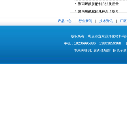
聚丙烯酰胺配制方法及用量
聚丙烯酰胺的几种离子型号
聚丙烯酰胺溶液的粘度下降的原
产品中心
|
行业新闻
|
技术资讯
|
厂区
版权所有：巩义市宜水源净化材料有限公司 
手机：18236995886 1380385936
本站关键词: 聚丙烯酰胺 | 阴离子聚