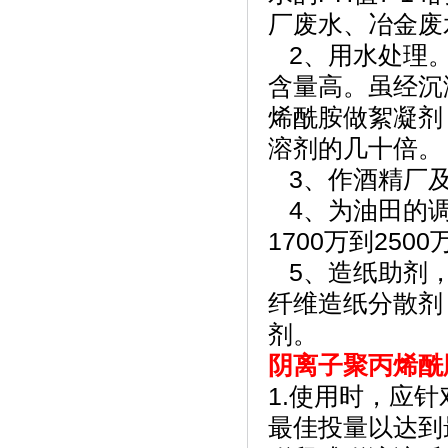
厂废水、冶金废
2、用水处理。
含量高。虽经沉
烯酰胺做絮凝剂
溶剂的几十倍
3、作酒精厂
4、为油田的调
1700万到25
5、造纸助剂，
纤维造纸分散剂
剂。
阴离子聚丙烯酰
1.使用时，应
最佳投量以达到