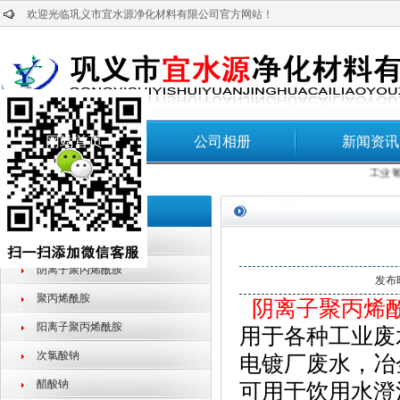
欢迎光临巩义市宜水源净化材料有限公司官方网站！
网站首页
公司相册
新闻资讯
本站热门搜索:
工业葡萄
产品分类
聚合氯化铝
阴离子聚丙烯酰胺
发布时
聚丙烯酰胺
阴离子聚丙烯
阳离子聚丙烯酰胺
用于各种工业废
次氯酸钠
电镀厂废水，冶
醋酸钠
可用于饮用水澄