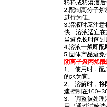
稀释成稀溶液后
2.配制高分子
进行为佳。
3.溶液时应注
快，溶液适宜在
当避免长时间过
4.溶液一般即
5.固体产品避
阴离子聚丙烯酰
1、 使用时，
的水为宜。
2、 溶解时，
速控制在100~3
3、 调整被处
用（通过试验选