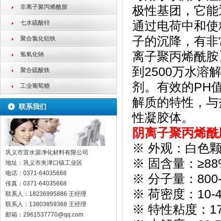
非离子聚丙烯酰胺
极性基团，它能
七水硫酸锌
通过电荷中和使
子的沉降，有非
聚合氯化铝铁
离子聚丙烯酰胺
氢氧化钠
到2500万水
聚合硫酸铁
剂。有效的PH
工业葡萄糖
解质的特性，与
联系我们
性凝胶体。
阴离子聚丙烯酰
※ 外观：白色
巩义市宜水源净化材料有限公司
※ 固含量：≥8
地址：
巩义市夹津口镇工业区
电话：
0371-64035668
※ 分子量：800-
传真：
0371-64035668
※ 荷密度：10-4
联系人：
18236995886 王经理
联系人：
13803859368 王经理
※ 特性粘度：17.
邮箱：
2961537770@qq.com