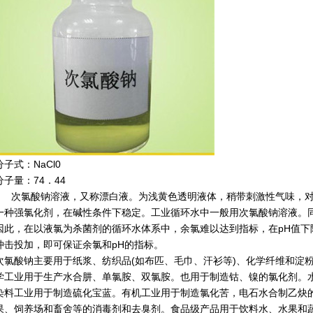
分子式：NaCl0
分子量：74．44
次氯酸钠
溶液，又称漂白液。为浅黄色透明液体，稍带刺激性气味，
一种强氯化剂，在碱性条件下稳定。工业循环水中一般用次氯酸钠溶液。同
因此，在以液氯为杀菌剂的循环水体系中，余氯难以达到指标，在pH值下
冲击投加，即可保证余氯和pH的指标。
次氯酸钠主要用于纸浆、纺织品(如布匹、毛巾、汗衫等)、化学纤维和淀
学工业用于生产水合肼、单氯胺、双氯胺。也用于制造钴、镍的氯化剂。
染料工业用于制造硫化宝蓝。有机工业用于制造氯化苦，电石水合制乙炔
果、饲养场和畜舍等的消毒剂和去臭剂。食品级产品用于饮料水、水果和