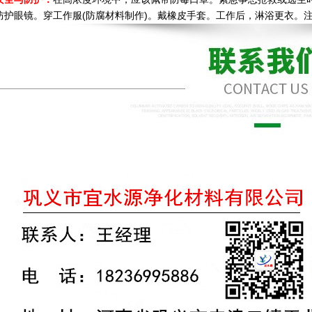
防护眼镜。穿工作服(防腐材料制作)。戴橡皮手套。工作后，淋浴更衣。注