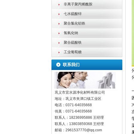
非离子聚丙烯酰胺
七水硫酸锌
聚合氯化铝铁
氢氧化钠
聚合硫酸铁
工业葡萄糖
联系我们
巩义市宜水源净化材料有限公司
地址：
巩义市夹津口镇工业区
电话：
0371-64035668
传真：
0371-64035668
联系人：
18236995886 王经理
联系人：
13803859368 王经理
邮箱：
2961537770@qq.com