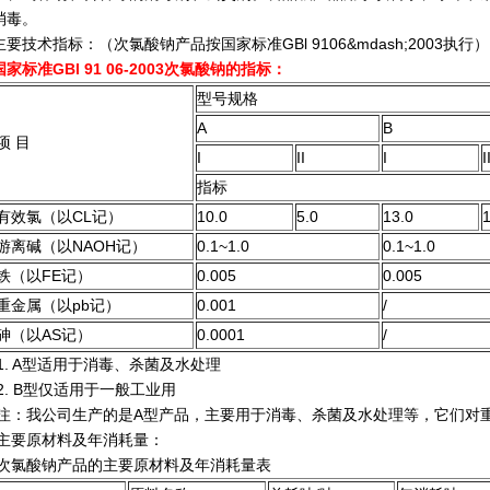
消毒。
主要技术指标：（次氯酸钠产品按国家标准GBl 9106&mdash;2003执行）
国家标准GBl 91 06-2003次氯酸钠的指标：
型号规格
A
B
项 目
I
II
I
I
指标
有效氯（以CL记）
10.0
5.0
13.0
1
游离碱（以NAOH记）
0.1~1.0
0.1~1.0
铁（以FE记）
0.005
0.005
重金属（以pb记）
0.001
/
砷（以AS记）
0.0001
/
1. A型适用于消毒、杀菌及水处理
2. B型仅适用于一般工业用
注：我公司生产的是A型产品，主要用于消毒、杀菌及水处理等，它们对
主要原材料及年消耗量：
次氯酸钠产品的主要原材料及年消耗量表