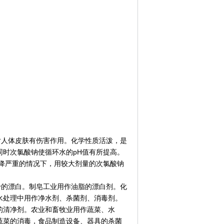
对人体皮肤有伤害作用。化学性质活泼，是
时次氯酸钠使循环水的pH值有所提高。
降严重的情况下，用较大剂量的次氯酸钠
粉的漂白。制皂工业用作油脂的漂白剂。化
水处理中用作净水剂、杀菌剂、消毒剂。
的清净剂。农业和畜牧业用作蔬菜、水
蔬菜的消毒，食品制造设备、器具的杀菌