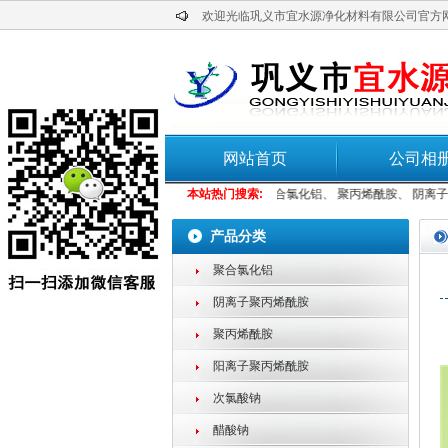
欢迎光临巩义市宜水源净化材料有限公司官方
网站首页
公司相
工业葡萄糖
本站热门搜索:
、
聚合氯化铝
、
聚丙烯酰胺
、
阴离子聚丙
产品分类
聚合氯化铝
阴离子聚丙烯酰胺
聚丙烯酰胺
阳离子聚丙烯酰胺
次氯酸钠
醋酸钠