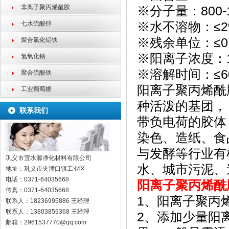
非离子聚丙烯酰胺
※分子量：800-
七水硫酸锌
※水不溶物：≤2
※残余单位：≤0
聚合氯化铝铁
※阳离子浓度：10
氢氧化钠
※溶解时间：≤6
聚合硫酸铁
阳离子聚丙烯酰
工业葡萄糖
种活泼的基团，
联系我们
带负电荷的胶体
染色、造纸、食
与发酵等行业有
巩义市宜水源净化材料有限公司
水、城市污泥、
地址：
巩义市夹津口镇工业区
电话：
0371-64035668
阳离子聚丙烯酰
传真：
0371-64035668
1、阳离子聚丙
联系人：
18236995886 王经理
联系人：
13803859368 王经理
2、添加少量阳
邮箱：
2961537770@qq.com