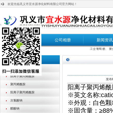
欢迎光临巩义市宜水源净化材料有限公司官方网站！
网站首页
公司相册
新闻资讯
本站热门搜索:
工业葡萄糖
、
聚合
产品分类
聚合氯化铝
阴离子聚丙烯酰胺
发布时
聚丙烯酰胺
阳离子聚丙烯酰
阳离子聚丙烯酰胺
※英文名称:cation
次氯酸钠
※外观：白色颗
醋酸钠
※固含量：≥88