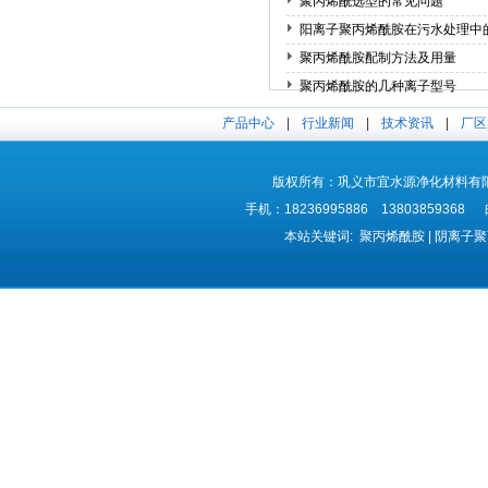
聚丙烯酰选型的常见问题
阳离子聚丙烯酰胺在污水处理中
聚丙烯酰胺配制方法及用量
聚丙烯酰胺的几种离子型号
聚丙烯酰胺溶液的粘度下降的原
产品中心
|
行业新闻
|
技术资讯
|
厂区
版权所有：巩义市宜水源净化材料有限公司 
手机：18236995886 1380385936
本站关键词: 聚丙烯酰胺 | 阴离子聚