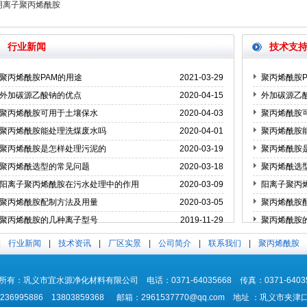
阴离子聚丙烯酰胺
行业新闻
技术支
聚丙烯酰胺PAM的用途
2021-03-29
聚丙烯酰胺P
外加碳源乙酸钠的优点
2020-04-15
外加碳源乙
聚丙烯酰胺可用于土壤保水
2020-04-03
聚丙烯酰胺
聚丙烯酰胺能处理洗煤废水吗
2020-04-01
聚丙烯酰胺
聚丙烯酰胺是怎样处理污泥的
2020-03-19
聚丙烯酰胺
聚丙烯酰选型的常见问题
2020-03-18
聚丙烯酰选
阳离子聚丙烯酰胺在污水处理中的作用
2020-03-09
阳离子聚丙
聚丙烯酰胺配制方法及用量
2020-03-05
聚丙烯酰胺
聚丙烯酰胺的几种离子型号
2019-11-29
聚丙烯酰胺
聚丙烯酰胺溶液的粘度下降的原因
2019-11-20
聚丙烯酰胺
|
行业新闻
|
技术资讯
|
厂区实景
|
公司简介
|
联系我们
|
聚丙烯酰胺
所有：巩义市宜水源净化材料有限公司 电话：0371-64035668 传真：0371-64035
236995886 13803859368 邮箱：2961537770@qq.com 地址 ：巩义市夹