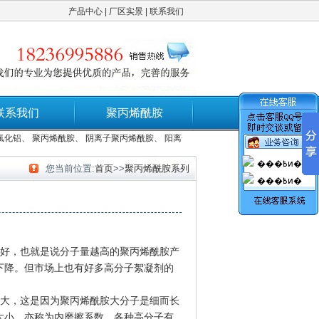
产品中心
|
厂区实景
|
联系我们
联系我们
聚丙烯酰胺
化铝
、
聚丙烯酰胺
、
阴离子聚丙烯酰胺
、
阳离子聚丙烯酰胺
、
非离子聚丙烯酰胺
���߿ͷ�
您当前位置:
首页
>>
聚丙烯酰胺系列
���߿ͷ�
好，也就是说分子量越高的聚丙烯酰胺产
下降。但市场上也有好多高分子絮凝剂的
大，这是因为聚丙烯酰胺大分子是细而长
大小，亦称为内磨擦系数。各种高分子有