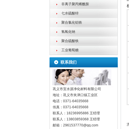
非离子聚丙烯酰胺
七水硫酸锌
聚合氯化铝铁
氢氧化钠
聚合硫酸铁
工业葡萄糖
联系我们
巩义市宜水源净化材料有限公司
地址：
巩义市夹津口镇工业区
电话：
0371-64035668
传真：
0371-64035668
联系人：
18236995886 王经理
联系人：
13803859368 王经理
邮箱：
2961537770@qq.com