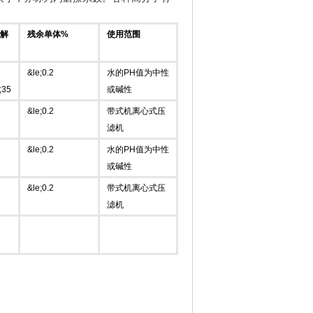
解
残余单体%
使用范围
&le;0.2
水的PH值为中性
;35
或碱性
&le;0.2
带式机离心式压
滤机
&le;0.2
水的PH值为中性
或碱性
&le;0.2
带式机离心式压
滤机