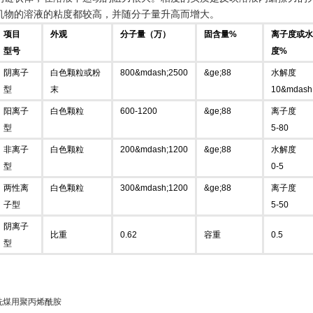
机物的溶液的粘度都较高，并随分子量升高而增大。
项目
外观
分子量（万）
固含量%
离子度或水
型号
度%
阴离子
白色颗粒或粉
800&mdash;2500
&ge;88
水解度
型
末
10&mdash
阳离子
白色颗粒
600-1200
&ge;88
离子度
型
5-80
非离子
白色颗粒
200&mdash;1200
&ge;88
水解度
型
0-5
两性离
白色颗粒
300&mdash;1200
&ge;88
离子度
子型
5-50
阴离子
比重
0.62
容重
0.5
型
洗煤用聚丙烯酰胺